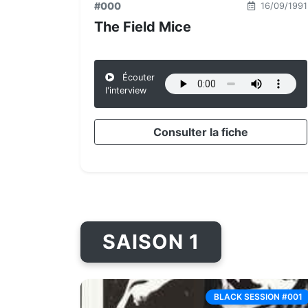
#000
16/09/1991
The Field Mice
Écouter
l'interview
Consulter la fiche
SAISON 1
BLACK SESSION #001