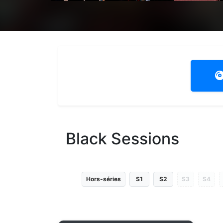
Black Sessions
Hors-séries
S1
S2
S3
S4