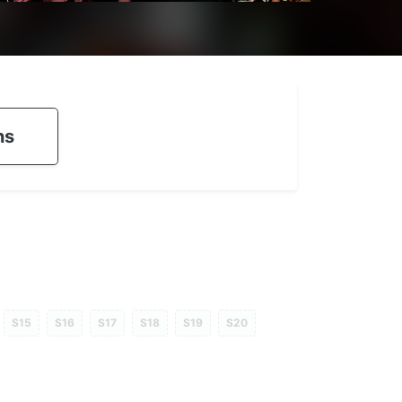
ns
S15
S16
S17
S18
S19
S20