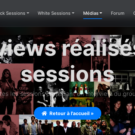
ack Sessions
White Sessions
Médias
Forum
views réalisé
sessions
tes les sessions proposant un interview du grou
Retour à l'accueil »