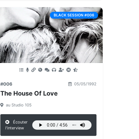
BLACK SESSION #006
#006
05/05/1992
The House Of Love
au Studio 105
Écouter
l'interview