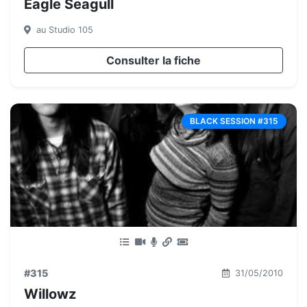
Eagle Seagull
au Studio 105
Consulter la fiche
BLACK SESSION #315
#315
31/05/2010
Willowz