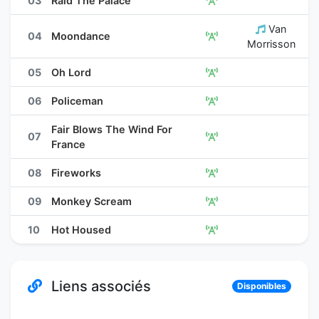
03
Raid The Palace
Van
04
Moondance
Morrisson
05
Oh Lord
06
Policeman
Fair Blows The Wind For
07
France
08
Fireworks
09
Monkey Scream
10
Hot Housed
Liens associés
Disponibles