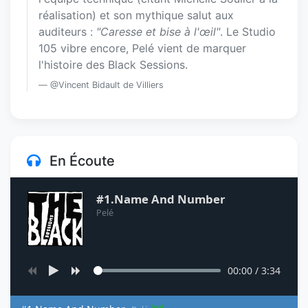
réalisation) et son mythique salut aux
auditeurs :
"Caresse et bise à l'œil"
. Le Studio
105 vibre encore, Pelé vient de marquer
l'histoire des Black Sessions.
@Vincent Bidault de Villiers
En Écoute
#1.Name And Number
Pelé
00:00
/
3:34