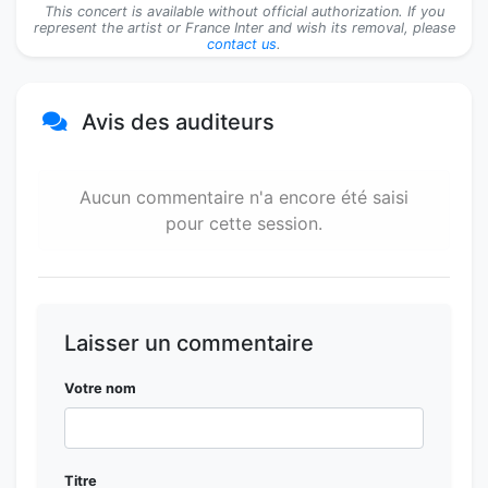
#12.Empty White Blues
Dominique A
This concert is available without official authorization. If you
represent the artist or France Inter and wish its removal, please
contact us
.
#13.Les Menteurs
Dominique A
#14.Contre Jour
Dominique A
Avis des auditeurs
#15.Just Like A Movie Star
(
)
Dominique A
The 6ths
#16.En Secret
Dominique A
Aucun commentaire n'a encore été saisi
pour cette session.
#18.La Mémoire Neuve
Dominique A
#19.J'ai Tué L'amour
Dominique A
#20.Chiqué Chiqué
Dominique A
Laisser un commentaire
#21.Le Twenty-Two Bar
Dominique A
Votre nom
#23.Je T'ai Toujours Aimée
Dominique A
#24.L'écho
Dominique A
Titre