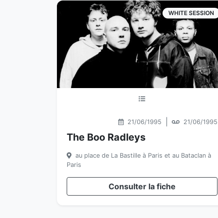
WHITE SESSION
|
21/06/1995
21/06/1995
The Boo Radleys
au place de La Bastille à Paris et au Bataclan à
Paris
Consulter la fiche