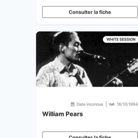
Consulter la fiche
WHITE SESSION
|
Date inconnue
18/10/1994
William Pears
Consulter la fiche