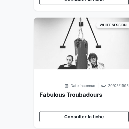
WHITE SESSION
|
Date inconnue
20/03/1995
Fabulous Troubadours
Consulter la fiche