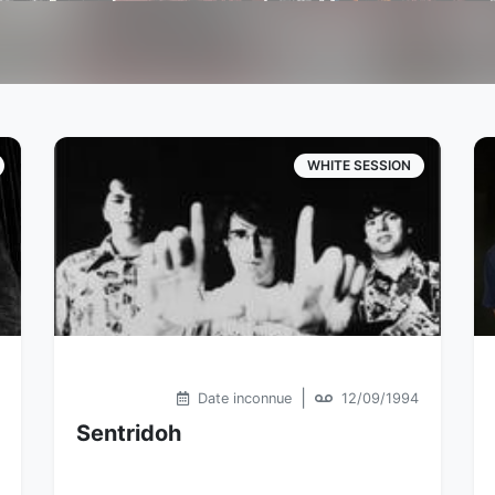
WHITE SESSION
|
Date inconnue
12/09/1994
Sentridoh