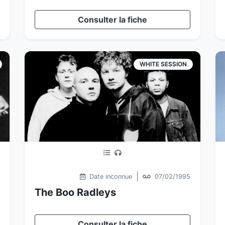
Consulter la fiche
WHITE SESSION
|
Date inconnue
07/02/1995
The Boo Radleys
Consulter la fiche