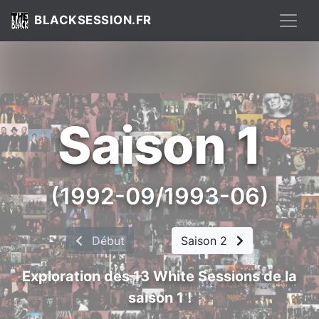
BLACKSESSION.FR
Saison 1
(1992-09/1993-06)
Début
|
Saison 2
Exploration des 13 White Sessions de la
saison 1 !