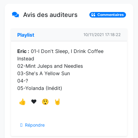
Avis des auditeurs
Commentaires
Playlist
10/11/2021 17:18:22
Eric :
01-I Don't Sleep, I Drink Coffee
Instead
02-Mint Juleps and Needles
03-She's A Yellow Sun
04-?
05-Yolanda (Inédit)
👍
❤️
😲
🤘
Répondre