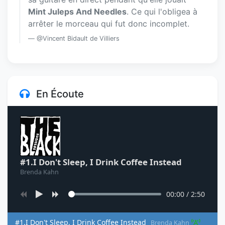
Mint Juleps And Needles
. Ce qui l'obligea à
arrêter le morceau qui fut donc incomplet.
@Vincent Bidault de Villiers
En Écoute
#1.I Don't Sleep, I Drink Coffee Instead
Brenda Kahn
00:00
/
2:50
#1.I Don't Sleep, I Drink Coffee Instead
Brenda Kahn