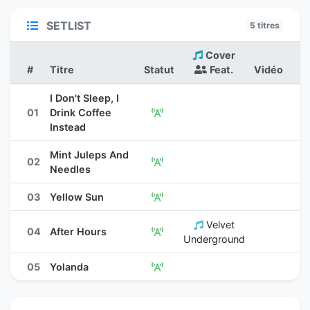
SETLIST
5 titres
Cover
#
Titre
Statut
Feat.
Vidéo
I Don't Sleep, I
01
Drink Coffee
Instead
Mint Juleps And
02
Needles
03
Yellow Sun
Velvet
04
After Hours
Underground
05
Yolanda