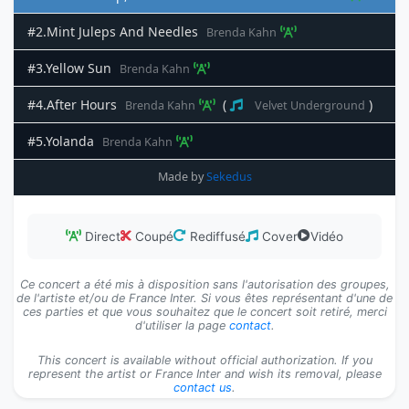
#2.Mint Juleps And Needles
Brenda Kahn
#3.Yellow Sun
Brenda Kahn
#4.After Hours
(
)
Brenda Kahn
Velvet Underground
#5.Yolanda
Brenda Kahn
Made by
Sekedus
Direct
Coupé
Rediffusé
Cover
Vidéo
Ce concert a été mis à disposition sans l'autorisation des groupes,
de l'artiste et/ou de France Inter. Si vous êtes représentant d'une de
ces parties et que vous souhaitez que le concert soit retiré, merci
d'utiliser la page
contact
.
This concert is available without official authorization. If you
represent the artist or France Inter and wish its removal, please
contact us
.