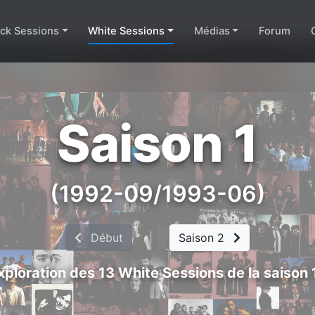
ack Sessions
White Sessions
Médias
Forum
Saison 1
(1992-09/1993-06)
Début
|
Saison 2
xploration des 13 White Sessions de la saison 1