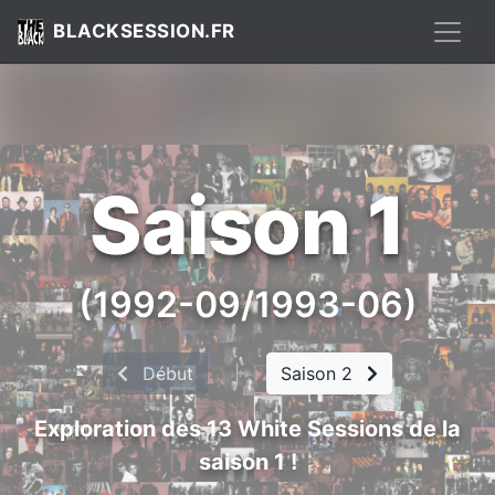
BLACKSESSION.FR
Saison 1
(1992-09/1993-06)
Début
|
Saison 2
Exploration des 13 White Sessions de la
saison 1 !