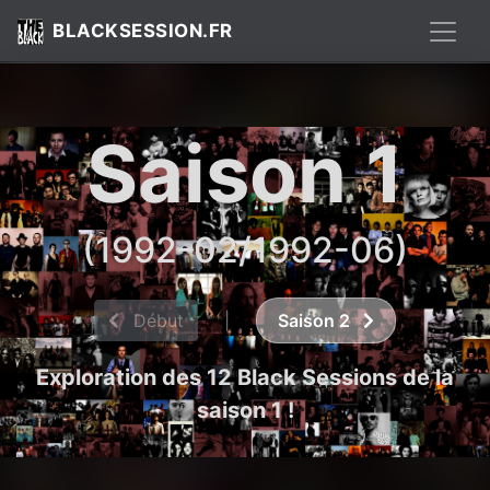
BLACKSESSION.FR
Saison 1
(1992-02/1992-06)
Début
|
Saison 2
Exploration des 12 Black Sessions de la
saison 1 !