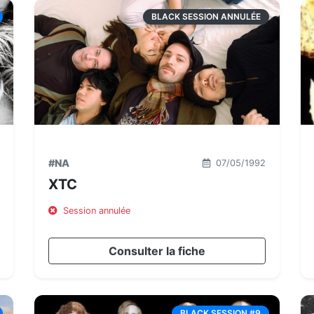
BLACK SESSION ANNULÉE
#NA
07/05/1992
XTC
Session annulée
Consulter la fiche
BLACK SESSION #9