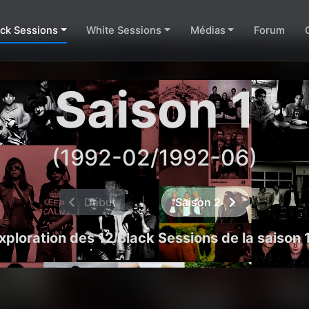
ack Sessions
White Sessions
Médias
Forum
Saison 1
(1992-02/1992-06)
Début
|
Saison 2
xploration des 12 Black Sessions de la saison 1