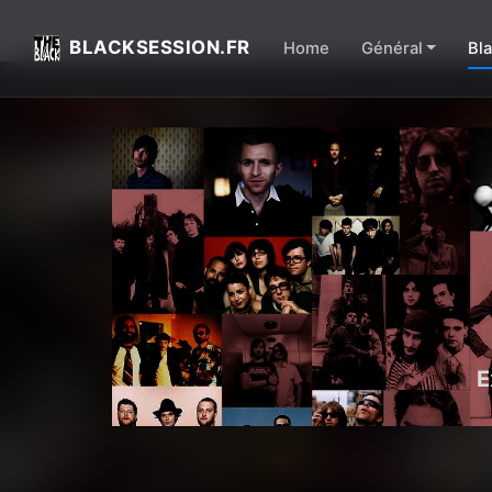
BLACKSESSION.FR
Home
Général
Bl
E