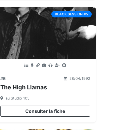
BLACK SESSION #5
#5
28/04/1992
The High Llamas
au Studio 105
Consulter la fiche