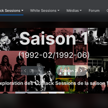
ack Sessions
White Sessions
Médias
Forum
Saison 1
(1992-02/1992-06)
Début
|
Saison 2
xploration des 12 Black Sessions de la saison 1