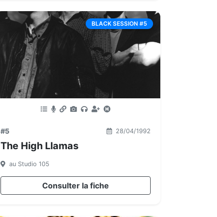
BLACK SESSION #5
#5
28/04/1992
The High Llamas
au Studio 105
Consulter la fiche