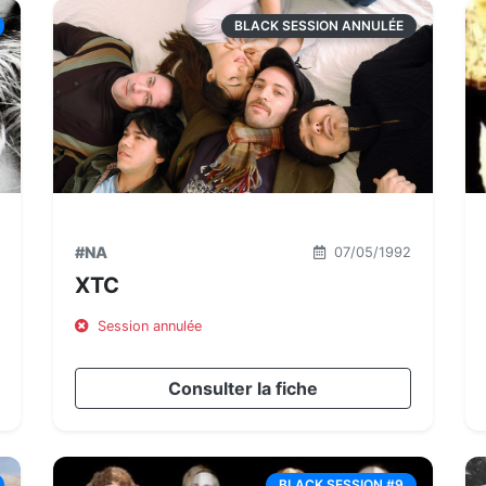
BLACK SESSION ANNULÉE
#NA
07/05/1992
XTC
Session annulée
Consulter la fiche
BLACK SESSION #9