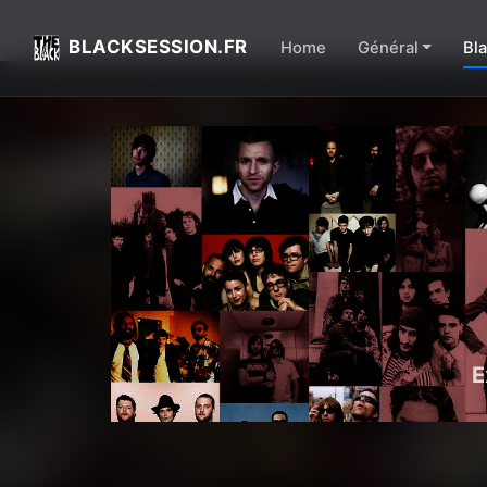
BLACKSESSION.FR
Home
Général
Bl
E