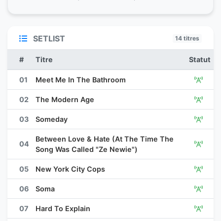
SETLIST
14 titres
#
Titre
Statut
01
Meet Me In The Bathroom
02
The Modern Age
03
Someday
Between Love & Hate (At The Time The
04
Song Was Called "Ze Newie")
05
New York City Cops
06
Soma
07
Hard To Explain