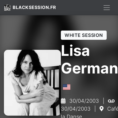
BLACKSESSION.FR
WHITE SESSION
Lisa
German
30/04/2003
|
30/04/2003
|
Café
la Danse