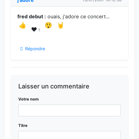
fred debut :
ouais, j'adore ce concert...
👍
😲
🤘
❤️
1
Répondre
Laisser un commentaire
Votre nom
Titre