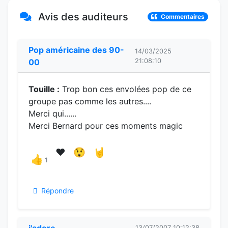
Avis des auditeurs
Commentaires
Pop américaine des 90-
14/03/2025
00
21:08:10
Touille :
Trop bon ces envolées pop de ce
groupe pas comme les autres....
Merci qui......
Merci Bernard pour ces moments magic
❤️
😲
🤘
👍
1
Répondre
j'adore
13/07/2007 10:12:38