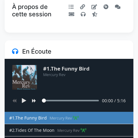
À propos de
cette session
En Écoute
#1.The Funny Bird
Mercury Rev
00:00
/
5:16
#1.The Funny Bird
Mercury Rev
#2.Tides Of The Moon
Mercury Rev