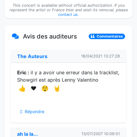
#12.Kid's Issues
The Auteurs
This concert is available without official authorization. If you
represent the artist or France Inter and wish its removal, please
contact us
.
#13.Early Years
The Auteurs
#14.Lenny Valentino
The Auteurs
Avis des auditeurs
Commentaires
#15.Showgirl
The Auteurs
#16.Land Lovers
The Auteurs
The Auteurs
18/04/2021 13:27:28
#17.Tombstone
The Auteurs
Eric :
il y a avoir une erreur dans la tracklist,
#18.Housebreaker
The Auteurs
Showgirl est après Lenny Valentino
👍
❤️
😲
🤘
#19.Home Again
The Auteurs
Répondre
ah la la...
13/07/2007 10:09:51