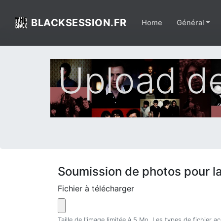
BLACKSESSION.FR
Home
Général
Upload de
Soumission de photos pour l
Fichier à télécharger
Taille de l'image limitée à 5 Mo. Les types de fichier a