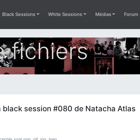
Black Sessions
White Sessions
Médias
Forum
 fichiers
a black session #080 de Natacha Atlas
cceptés sont png, gif, jpg, jpeg.